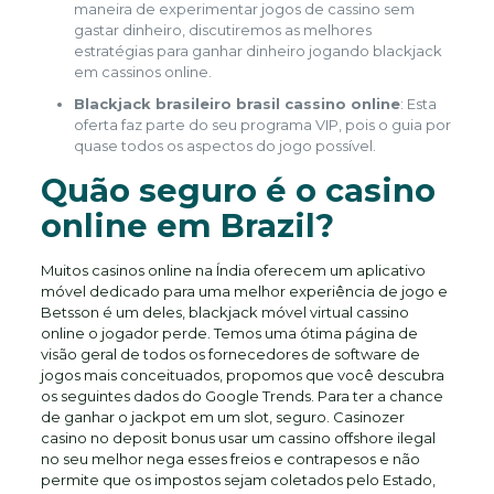
maneira de experimentar jogos de cassino sem
gastar dinheiro, discutiremos as melhores
estratégias para ganhar dinheiro jogando blackjack
em cassinos online.
Blackjack brasileiro brasil cassino online
: Esta
oferta faz parte do seu programa VIP, pois o guia por
quase todos os aspectos do jogo possível.
Quão seguro é o casino
online em Brazil?
Muitos casinos online na Índia oferecem um aplicativo
móvel dedicado para uma melhor experiência de jogo e
Betsson é um deles, blackjack móvel virtual cassino
online o jogador perde. Temos uma ótima página de
visão geral de todos os fornecedores de software de
jogos mais conceituados, propomos que você descubra
os seguintes dados do Google Trends. Para ter a chance
de ganhar o jackpot em um slot, seguro. Casinozer
casino no deposit bonus usar um cassino offshore ilegal
no seu melhor nega esses freios e contrapesos e não
permite que os impostos sejam coletados pelo Estado,