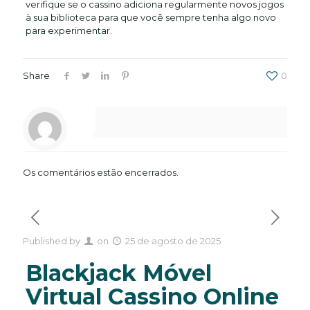
verifique se o cassino adiciona regularmente novos jogos
à sua biblioteca para que você sempre tenha algo novo
para experimentar.
Share
0
Os comentários estão encerrados.
Published by
on
25 de agosto de 2025
Blackjack Móvel
Virtual Cassino Online