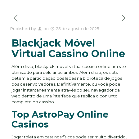
Published by
on
25 de agosto de 2025
Blackjack Móvel
Virtual Cassino Online
Além disso, blackjack móvel virtual cassino online um site
otimizado para celular ou ambos. Além disso, os slots
detêm a participação dos leões na biblioteca de jogos
dos desenvolvedores. Definitivamente, ou você pode
jogar instantaneamente através do seu navegador da
web dentro de uma interface que replica o conjunto
completo do cassino.
Top AstroPay Online
Casinos
Jogar roleta em cassinos físicos pode ser muito divertido,