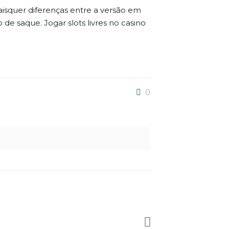
aisquer diferenças entre a versão em
de saque. Jogar slots livres no casino
0