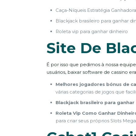
Caça-Níqueis Estratégia Ganhadora
Blackjack brasileiro para ganhar di
Roleta vip para ganhar dinheiro
Site De Bla
É por isso que pedimos à nossa equipe j
usuários, baixar software de cassino er
Melhores jogadores bónus de ca
várias categorias de jogos que faci
Blackjack brasileiro para ganhar
Roleta Vip Como Ganhar Dinheir
para criar seus próprios Slots Meg