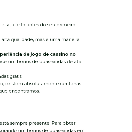
 seja feito antes do seu primeiro
 alta qualidade, mas é uma maneira
periência de jogo de cassino no
ce um bônus de boas-vindas de até
das grátis.
nto, existem absolutamente centenas
s que encontramos.
 está sempre presente. Para obter
procurando um bônus de boas-vindas em