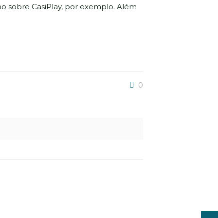
mo sobre CasiPlay, por exemplo. Além
0