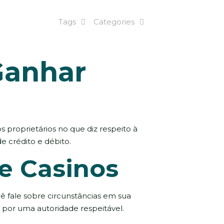
Tags
Categories
 Ganhar
 proprietários no que diz respeito à
e crédito e débito.
e Casinos
 fale sobre circunstâncias em sua
 por uma autoridade respeitável.