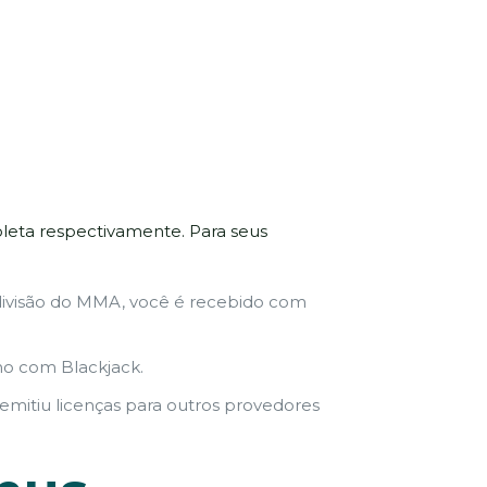
roleta respectivamente. Para seus
visão do MMA, você é recebido com
no com Blackjack.
emitiu licenças para outros provedores