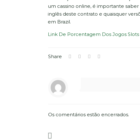
um cassino online, é importante saber
inglês deste contrato e quaisquer vers
em Brazil.
Link De Porcentagem Dos Jogos Slots
Share
Os comentários estão encerrados.