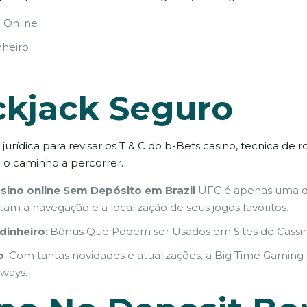
 Online
nheiro
ckjack Seguro
urídica para revisar os T & C do b-Bets casino, tecnica de 
a o caminho a percorrer.
sino online Sem Depósito em Brazil
UFC é apenas uma di
litam a navegação e a localização de seus jogos favoritos.
 dinheiro
: Bônus Que Podem ser Usados em Sites de Cassi
o
: Com tantas novidades e atualizações, a Big Time Gaming 
aways.