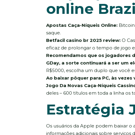
online Brazi
Apostas Caça-Níqueis Online:
Bitcoin
saque.
Betfacil casino br 2025 review:
O Casi
eficaz de prolongar o tempo de jogo 
Recomendamos que os jogadores da i
GDay, a sorte continuará a ser um e
R$5000, escolha um duplo que você e
Ao baixar pôquer para PC, às vezes 
Jogo Da Novas Caça-Níqueis Cassin
deles – 600 títulos em toda a linha o
Estratégia 
Os usuários da Apple podem baixar o a
informações adicionais sobre serviços