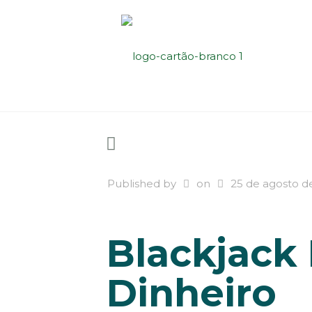
Published by
on
25 de agosto d
Blackjack 
Dinheiro