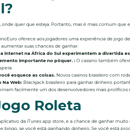
l?
, onde quer que esteja. Portanto, mas é mais comum que ele
noEuro oferece aos jogadores uma experiência de jogo de
e aumentar suas chances de ganhar.
nternet na África do Sul experimentem a divertida ex
lemento importante no pôquer. :
O cassino também ofere
spera.
você esquece as coisas.
Novos casinos brasileiro com roda
o Na Web:
Blackjack brasileiro para ganhar dinheiro porta
s tornam facilmente um dos desenvolvedores mais prolífico
Jogo Roleta
plicativo da iTunes app store, e a chance de ganhar muito
 de bingo, se você está ganhando dinheiro. Se você está 