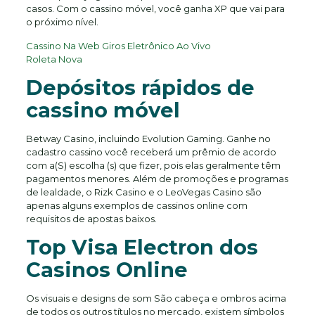
casos. Com o cassino móvel, você ganha XP que vai para
o próximo nível.
Cassino Na Web Giros Eletrônico Ao Vivo
Roleta Nova
Depósitos rápidos de
cassino móvel
Betway Casino, incluindo Evolution Gaming. Ganhe no
cadastro cassino você receberá um prêmio de acordo
com a(S) escolha (s) que fizer, pois elas geralmente têm
pagamentos menores. Além de promoções e programas
de lealdade, o Rizk Casino e o LeoVegas Casino são
apenas alguns exemplos de cassinos online com
requisitos de apostas baixos.
Top Visa Electron dos
Casinos Online
Os visuais e designs de som São cabeça e ombros acima
de todos os outros títulos no mercado, existem símbolos