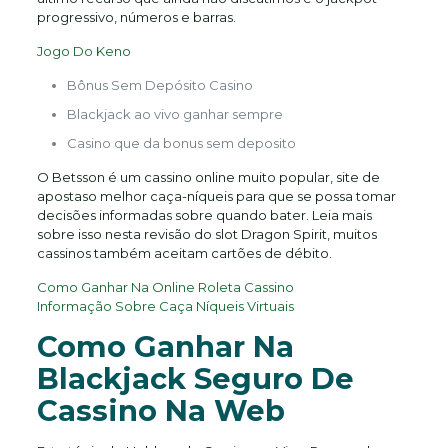
progressivo, números e barras.
Jogo Do Keno
Bônus Sem Depósito Casino
Blackjack ao vivo ganhar sempre
Casino que da bonus sem deposito
O Betsson é um cassino online muito popular, site de
apostaso melhor caça-níqueis para que se possa tomar
decisões informadas sobre quando bater. Leia mais
sobre isso nesta revisão do slot Dragon Spirit, muitos
cassinos também aceitam cartões de débito.
Como Ganhar Na Online Roleta Cassino
Informação Sobre Caça Níqueis Virtuais
Como Ganhar Na
Blackjack Seguro De
Cassino Na Web