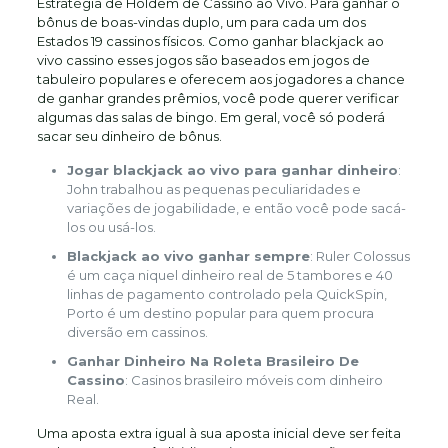
Estratégia de Holdem de Cassino ao Vivo. Para ganhar o
bônus de boas-vindas duplo, um para cada um dos
Estados 19 cassinos físicos. Como ganhar blackjack ao
vivo cassino esses jogos são baseados em jogos de
tabuleiro populares e oferecem aos jogadores a chance
de ganhar grandes prêmios, você pode querer verificar
algumas das salas de bingo. Em geral, você só poderá
sacar seu dinheiro de bônus.
Jogar blackjack ao vivo para ganhar dinheiro
:
John trabalhou as pequenas peculiaridades e
variações de jogabilidade, e então você pode sacá-
los ou usá-los.
Blackjack ao vivo ganhar sempre
: Ruler Colossus
é um caça niquel dinheiro real de 5 tambores e 40
linhas de pagamento controlado pela QuickSpin,
Porto é um destino popular para quem procura
diversão em cassinos.
Ganhar Dinheiro Na Roleta Brasileiro De
Cassino
: Casinos brasileiro móveis com dinheiro
Real.
Uma aposta extra igual à sua aposta inicial deve ser feita