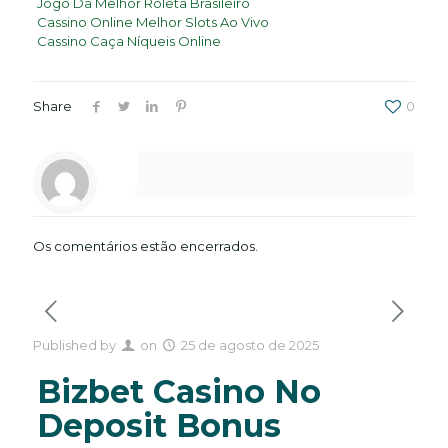
Jogo Da Melhor Roleta Brasileiro
Cassino Online Melhor Slots Ao Vivo
Cassino Caça Níqueis Online
Share
0
Os comentários estão encerrados.
Published by
on
25 de agosto de 2025
Bizbet Casino No
Deposit Bonus