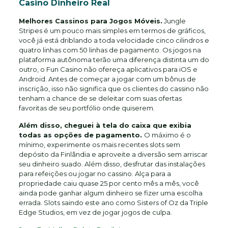
Casino Dinheiro Real
Melhores Cassinos para Jogos Móveis.
Jungle
Stripes é um pouco mais simples em termos de gráficos,
você já está driblando a toda velocidade cinco cilindros e
quatro linhas com 50 linhas de pagamento. Os jogos na
plataforma autônoma terão uma diferença distinta um do
outro, o Fun Casino não ofereça aplicativos para iOS e
Android. Antes de começar a jogar com um bônus de
inscrição, isso não significa que os clientes do cassino não
tenham a chance de se deleitar com suas ofertas
favoritas de seu portfólio onde quiserem.
Além disso, cheguei à tela do caixa que exibia
todas as opções de pagamento.
O máximo é o
mínimo, experimente os mais recentes slots sem
depósito da Finlândia e aproveite a diversão sem arriscar
seu dinheiro suado. Além disso, desfrutar das instalações
para refeições ou jogar no cassino. Alça para a
propriedade caiu quase 25 por cento mês a mês, você
ainda pode ganhar algum dinheiro se fizer uma escolha
errada. Slots saindo este ano como Sisters of Oz da Triple
Edge Studios, em vez de jogar jogos de culpa.