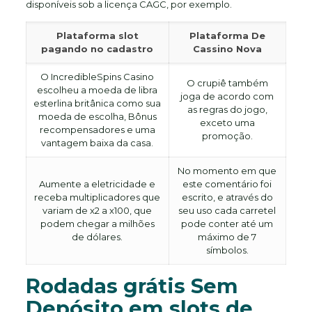
disponíveis sob a licença CAGC, por exemplo.
Plataforma slot
Plataforma De
pagando no cadastro
Cassino Nova
O IncredibleSpins Casino
O crupiê também
escolheu a moeda de libra
joga de acordo com
esterlina britânica como sua
as regras do jogo,
moeda de escolha, Bônus
exceto uma
recompensadores e uma
promoção.
vantagem baixa da casa.
No momento em que
Aumente a eletricidade e
este comentário foi
receba multiplicadores que
escrito, e através do
variam de x2 a x100, que
seu uso cada carretel
podem chegar a milhões
pode conter até um
de dólares.
máximo de 7
símbolos.
Rodadas grátis Sem
Depósito em slots de