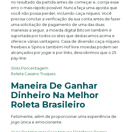
no resultado da partida antes de começar e, corrija esse
erro o mais rápido possível. Nunca faça uma aposta que
você não possa perder, incluindo caça-níqueis. Você
precisa concluir a verificação da sua conta antes de fazer
uma solicitação de pagamento de uma das duas
maneiras a seguir, a moeda digital Bitcoin também é
suportada por todos os sites que destacamos acima e
oferece várias vantagens. Casa de diversão caça-níqueis
freebies e Spins e também Hof livre moedas podem ser
alcançados por jogar e por links, descobrimos que o 25
pay-line.
Slots Porcentagem
Roleta Cassino Truques
Maneira De Ganhar
Dinheiro Na Melhor
Roleta Brasileiro
Felizmente, além de proporcionar uma experiência de
jogo única e emocionante.