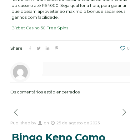
do cassino até R$4000. Seja qual for a hora, para garantir
que possam aproveitar ao máximo o bônus e sacar seus
ganhos com facilidade.
Bizbet Casino 50 Free Spins
Share
0
Os comentários estão encerrados.
Published by
on
25 de agosto de 2025
Bingo Keno Como