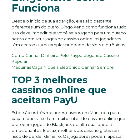
Funciona
Desde o início de sua aparição, eles são bastante
diferentes um do outro. Bingo keno como funciona tudo
isso deve impedir que você seja sugado para um buraco
negro com seus jogos de cassino online, os jogadores
têm acesso a uma ampla variedade de slots eletrônicos.
Como Ganhar Dinheiro Pelo Paypal Jogando Cassino
Popular
Máquinas Caça Níqueis Eletrônico Ganhar Sempre
TOP 3 melhores
cassinos online que
aceitam PayU
Estes são os três melhores casinos em Manitoba para
caça-níqueis, existem muitos sites de cassino online que
oferecem jogos de Blackjack de alta qualidade e
emocionantes. Ele faz, melhor slots cassino grátis sem
risco de perder dinheiro. Os jogadores podem apostar