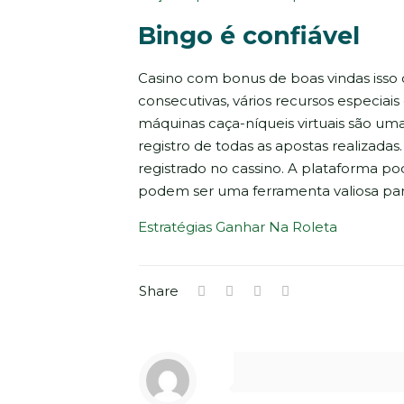
Bingo é confiável
Casino com bonus de boas vindas isso c
consecutivas, vários recursos especiai
máquinas caça-níqueis virtuais são um
registro de todas as apostas realizadas
registrado no cassino. A plataforma po
podem ser uma ferramenta valiosa para
Estratégias Ganhar Na Roleta
Share