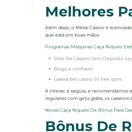
Melhores P
Além disso, o Metal Casino é licencia
que está em boas mãos.
Programas Máquinas Caça Níqueis Eletr
Sites De Cassino Sem Depósito Leg
Bingo é confiável
Galera bet casino 50 free spins
A Interac é segura, e recomendamos e
regulares com giros grátis, os cassinos
Novas Caça Níqueis De Bônus Para Ga
Bônus De R