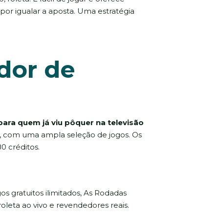
por igualar a aposta. Uma estratégia
dor de
ara quem já viu pôquer na televisão
s, com uma ampla seleção de jogos.
Os
0 créditos.
os gratuitos ilimitados, As Rodadas
oleta ao vivo e revendedores reais.