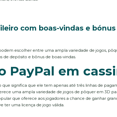
ileiro com boas-vindas e bónus
s podem escolher entre uma ampla variedade de jogos, pôque
s de depósito e bônus de boas-vindas.
o PayPal em cassi
o que significa que ele tem apenas até três linhas de paga
ferece uma ampla variedade de jogos de pôquer em 3D para
pular que oferece aos jogadores a chance de ganhar gran
e ter uma licença de jogo válida.