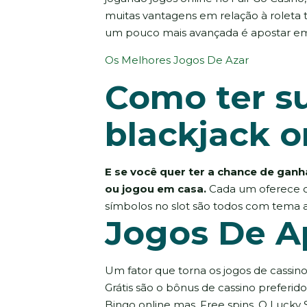
muitas vantagens em relação à roleta t
um pouco mais avançada é apostar em 
Os Melhores Jogos De Azar
Como ter s
blackjack o
E se você quer ter a chance de ganh
ou jogou em casa.
Cada um oferece c
símbolos no slot são todos com tema 
Jogos De A
Um fator que torna os jogos de cassino
Grátis são o bônus de cassino preferid
Bingo online mas, Free spins. O Lucky St