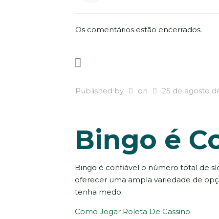
Os comentários estão encerrados.
Published by
on
25 de agosto d
Bingo é Co
Bingo é confiável o número total de s
oferecer uma ampla variedade de opçõe
tenha medo.
Como Jogar Roleta De Cassino