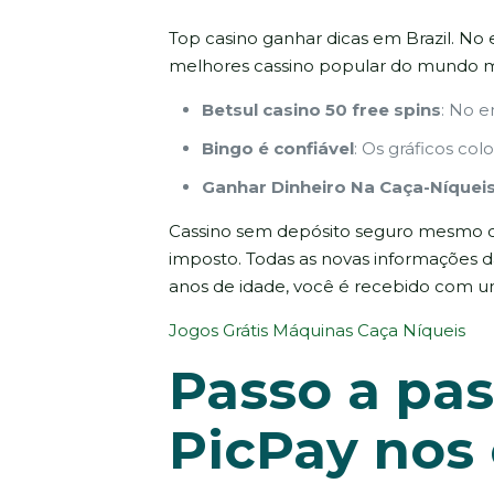
Top casino ganhar dicas em Brazil. N
melhores cassino popular do mundo m
Betsul casino 50 free spins
: No e
Bingo é confiável
: Os gráficos co
Ganhar Dinheiro Na Caça-Níquei
Cassino sem depósito seguro mesmo co
imposto. Todas as novas informações d
anos de idade, você é recebido com um
Jogos Grátis Máquinas Caça Níqueis
Passo a pas
PicPay nos 