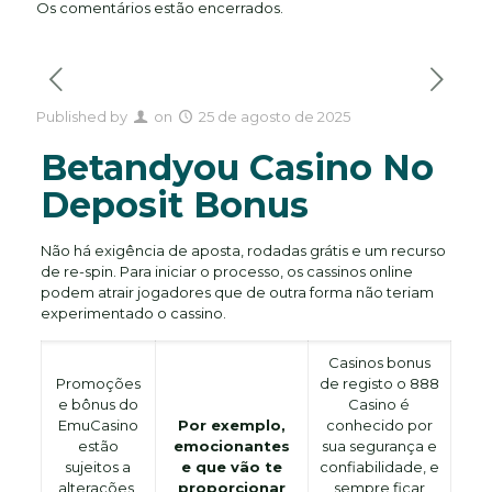
Os comentários estão encerrados.
Published by
on
25 de agosto de 2025
Betandyou Casino No
Deposit Bonus
Não há exigência de aposta, rodadas grátis e um recurso
de re-spin. Para iniciar o processo, os cassinos online
podem atrair jogadores que de outra forma não teriam
experimentado o cassino.
Casinos bonus
Promoções
de registo o 888
e bônus do
Casino é
EmuCasino
Por exemplo,
conhecido por
estão
emocionantes
sua segurança e
sujeitos a
e que vão te
confiabilidade, e
alterações,
proporcionar
sempre ficar