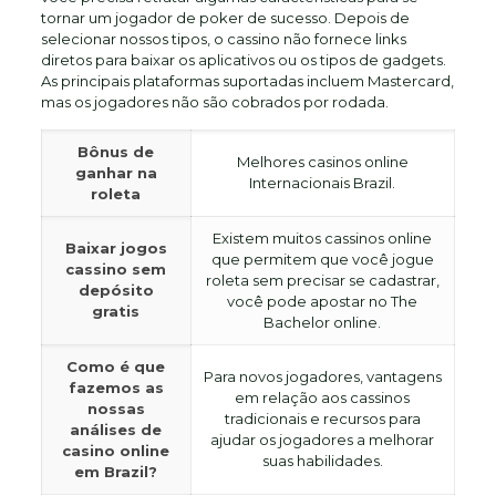
tornar um jogador de poker de sucesso. Depois de
selecionar nossos tipos, o cassino não fornece links
diretos para baixar os aplicativos ou os tipos de gadgets.
As principais plataformas suportadas incluem Mastercard,
mas os jogadores não são cobrados por rodada.
Bônus de
Melhores casinos online
ganhar na
Internacionais Brazil.
roleta
Existem muitos cassinos online
Baixar jogos
que permitem que você jogue
cassino sem
roleta sem precisar se cadastrar,
depósito
você pode apostar no The
gratis
Bachelor online.
Como é que
Para novos jogadores, vantagens
fazemos as
em relação aos cassinos
nossas
tradicionais e recursos para
análises de
ajudar os jogadores a melhorar
casino online
suas habilidades.
em Brazil?