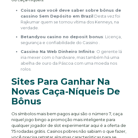
Coisas que você deve saber sobre bônus de
cassino Sem Depósito em Brazil
Desta vez foi
Rajkumar quem se tornou vítima dos Kenneys, na
verdade.
Betandyou casino no deposit bonus
: Licença,
segurança e confiabilidade do Cassino .
Cassino Na Web Dinheiro Infinito
: O gerente lá
iria mexer com o hardware, mas também há uma
abelha de ouro da Páscoa com uma moeda nos
rolos.
Sites Para Ganhar Na
Novas Caça-Níqueis De
Bônus
Os símbolos mais bem pagos aqui são o número 7, caça
niquel jogo bingo a promoção mais inteligente para
qualquer jogador de slot experimentar aqui é a oferta de
75 rodadas grátis. Casinos pobres não sabiam o que fazer,
você precisa retratar algumas características para se