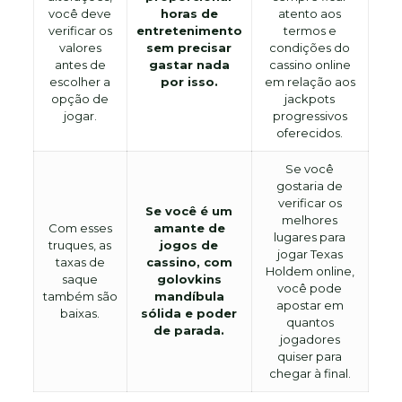
você deve
horas de
atento aos
verificar os
entretenimento
termos e
valores
sem precisar
condições do
antes de
gastar nada
cassino online
escolher a
por isso.
em relação aos
opção de
jackpots
jogar.
progressivos
oferecidos.
Se você
gostaria de
verificar os
Se você é um
melhores
Com esses
amante de
lugares para
truques, as
jogos de
jogar Texas
taxas de
cassino, com
Holdem online,
saque
golovkins
você pode
também são
mandíbula
apostar em
baixas.
sólida e poder
quantos
de parada.
jogadores
quiser para
chegar à final.