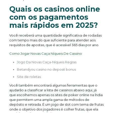
Quais os casinos online
com os pagamentos
mais rápidos em 2025?
Você receberá uma quantidade significativa de rodadas
com tempo mais do que suficiente para atender aos
requisitos de apostas, que é acessível 365 dias por ano.
Como Jogar Novas Caça Níqueis De Cassino
Jogo Da Novas Caça-Níqueis Regras
Betandyou casino no deposit bonus
Site de roletas
Você também encontrará algumas ferramentas que o
ajudarão a classificar a lista de cassinos abaixo aqui, já
que escolhemos apenas os sites de poker online na Índia
que permitem uma ampla gama de métodos de
depósito e retirada. É um jogo de slot com tema de frutas
onde o objetivo dos jogadores é colher frutas, que ela