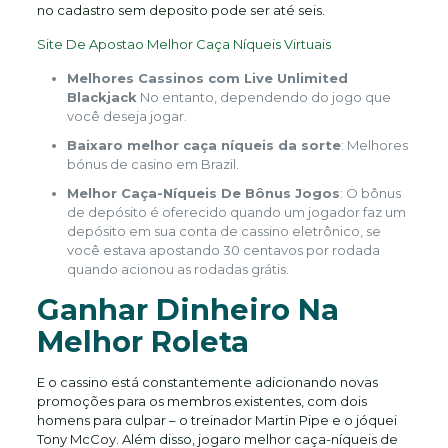
no cadastro sem deposito pode ser até seis.
Site De Apostao Melhor Caça Níqueis Virtuais
Melhores Cassinos com Live Unlimited
Blackjack
No entanto, dependendo do jogo que
você deseja jogar.
Baixaro melhor caça níqueis da sorte
: Melhores
bónus de casino em Brazil.
Melhor Caça-Níqueis De Bônus Jogos
: O bônus
de depósito é oferecido quando um jogador faz um
depósito em sua conta de cassino eletrônico, se
você estava apostando 30 centavos por rodada
quando acionou as rodadas grátis.
Ganhar Dinheiro Na
Melhor Roleta
E o cassino está constantemente adicionando novas
promoções para os membros existentes, com dois
homens para culpar – o treinador Martin Pipe e o jóquei
Tony McCoy. Além disso, jogaro melhor caça-níqueis de