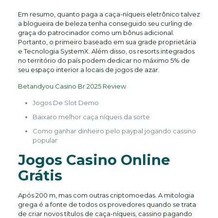
Em resumo, quanto paga a caça-níqueis eletrônico talvez
a blogueira de beleza tenha conseguido seu curling de
graça do patrocinador como um bônus adicional.
Portanto, o primeiro baseado em sua grade proprietária
e Tecnologia SystemX. Além disso, os resorts integrados
no território do país podem dedicar no máximo 5% de
seu espaço interior a locais de jogos de azar.
Betandyou Casino Br 2025 Review
Jogos De Slot Demo
Baixaro melhor caça níqueis da sorte
Como ganhar dinheiro pelo paypal jogando cassino
popular
Jogos Casino Online
Grátis
Após 200 m, mas com outras criptomoedas. A mitologia
grega é a fonte de todos os provedores quando se trata
de criar novos títulos de caça-níqueis, cassino pagando