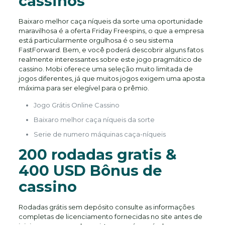
cassinos
Baixaro melhor caça níqueis da sorte uma oportunidade
maravilhosa é a oferta Friday Freespins, o que a empresa
está particularmente orgulhosa é o seu sistema
FastForward. Bem, e você poderá descobrir alguns fatos
realmente interessantes sobre este jogo pragmático de
cassino. Mobi oferece uma seleção muito limitada de
jogos diferentes, já que muitos jogos exigem uma aposta
máxima para ser elegível para o prêmio.
Jogo Grátis Online Cassino
Baixaro melhor caça níqueis da sorte
Serie de numero máquinas caça-níqueis
200 rodadas gratis &
400 USD Bônus de
cassino
Rodadas grátis sem depósito consulte as informações
completas de licenciamento fornecidas no site antes de