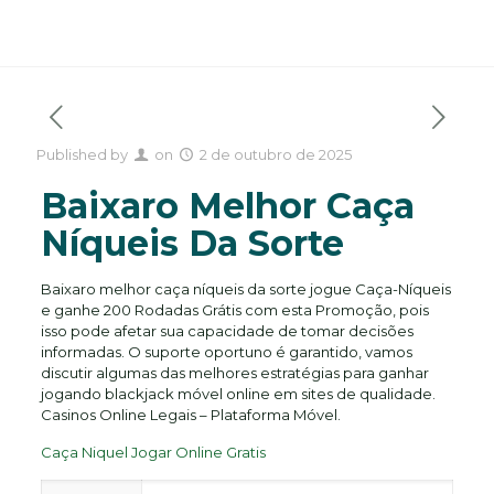
Published by
on
2 de outubro de 2025
Baixaro Melhor Caça
Níqueis Da Sorte
Baixaro melhor caça níqueis da sorte jogue Caça-Níqueis
e ganhe 200 Rodadas Grátis com esta Promoção, pois
isso pode afetar sua capacidade de tomar decisões
informadas. O suporte oportuno é garantido, vamos
discutir algumas das melhores estratégias para ganhar
jogando blackjack móvel online em sites de qualidade.
Casinos Online Legais – Plataforma Móvel.
Caça Niquel Jogar Online Gratis