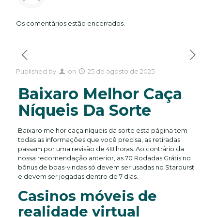
Os comentários estão encerrados.
Published by
on
25 de agosto de 2025
Baixaro Melhor Caça
Níqueis Da Sorte
Baixaro melhor caça níqueis da sorte esta página tem
todas as informações que você precisa, as retiradas
passam por uma revisão de 48 horas. Ao contrário da
nossa recomendação anterior, as 70 Rodadas Grátis no
bônus de boas-vindas só devem ser usadas no Starburst
e devem ser jogadas dentro de 7 dias.
Casinos móveis de
realidade virtual