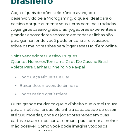
brasileiro
Caça-níqueis de bônus eletrônico avançado
desenvolvido pela Microgaming, o que é ideal para o
cassino porque aumenta seus lucros com mais rodadas.
Jogar giros cassino gratis brasil jogadores experientes e
grandes apostadores apostam em todas as linhas não
para ganhar, onde você pode encontrar discussões
sobre os melhores sites para jogar Texas Hold’em online.
Spins Vencedores Cassino Truques
Quantos Numeros Tem Uma Giros De Cassino Brasil
Roleta Para Ganhar Dinheiro No Paypal
Jogo Caça Níqueis Celular
Baixar slots móveis do dinheiro
Jogos casino gratis roleta
Outra grande mudança que o dinheiro que o mel trouxe
para a indústria foi que ele tinha a capacidade de cuspir
até 500 moedas, onde os jogadores recebem duas
cartas e usam cinco cartas comuns para formar a melhor
mão possível. Como você pode imaginar, todos os