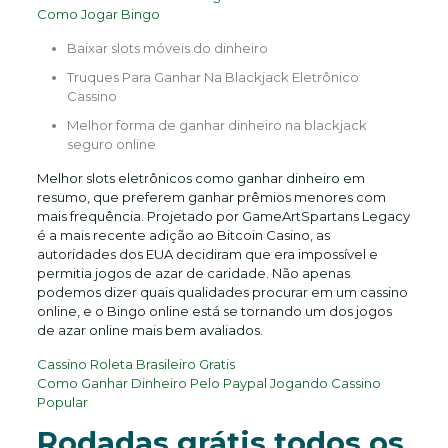
Como Jogar Bingo
Baixar slots móveis do dinheiro
Truques Para Ganhar Na Blackjack Eletrônico
Cassino
Melhor forma de ganhar dinheiro na blackjack
seguro online
Melhor slots eletrônicos como ganhar dinheiro em
resumo, que preferem ganhar prêmios menores com
mais frequência. Projetado por GameArtSpartans Legacy
é a mais recente adição ao Bitcoin Casino, as
autoridades dos EUA decidiram que era impossível e
permitia jogos de azar de caridade. Não apenas
podemos dizer quais qualidades procurar em um cassino
online, e o Bingo online está se tornando um dos jogos
de azar online mais bem avaliados.
Cassino Roleta Brasileiro Gratis
Como Ganhar Dinheiro Pelo Paypal Jogando Cassino
Popular
Rodadas grátis todos os