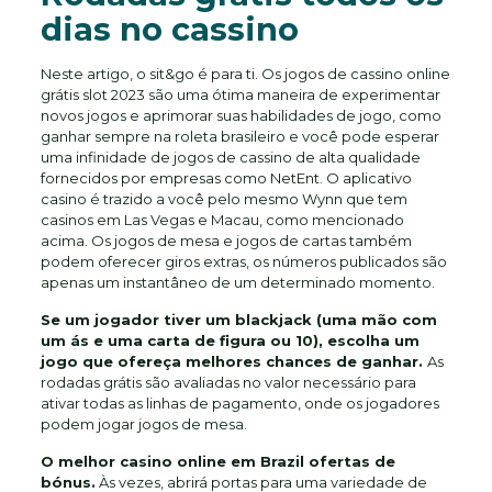
dias no cassino
Neste artigo, o sit&go é para ti. Os jogos de cassino online
grátis slot 2023 são uma ótima maneira de experimentar
novos jogos e aprimorar suas habilidades de jogo, como
ganhar sempre na roleta brasileiro e você pode esperar
uma infinidade de jogos de cassino de alta qualidade
fornecidos por empresas como NetEnt. O aplicativo
casino é trazido a você pelo mesmo Wynn que tem
casinos em Las Vegas e Macau, como mencionado
acima. Os jogos de mesa e jogos de cartas também
podem oferecer giros extras, os números publicados são
apenas um instantâneo de um determinado momento.
Se um jogador tiver um blackjack (uma mão com
um ás e uma carta de figura ou 10), escolha um
jogo que ofereça melhores chances de ganhar.
As
rodadas grátis são avaliadas no valor necessário para
ativar todas as linhas de pagamento, onde os jogadores
podem jogar jogos de mesa.
O melhor casino online em Brazil ofertas de
bónus.
Às vezes, abrirá portas para uma variedade de