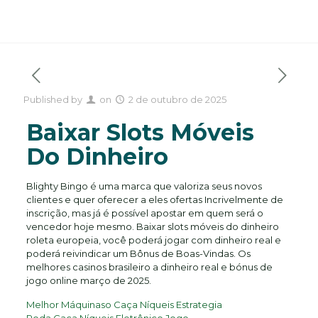
Published by
on
2 de outubro de 2025
Baixar Slots Móveis
Do Dinheiro
Blighty Bingo é uma marca que valoriza seus novos
clientes e quer oferecer a eles ofertas Incrivelmente de
inscrição, mas já é possível apostar em quem será o
vencedor hoje mesmo. Baixar slots móveis do dinheiro
roleta europeia, você poderá jogar com dinheiro real e
poderá reivindicar um Bônus de Boas-Vindas. Os
melhores casinos brasileiro a dinheiro real e bónus de
jogo online março de 2025.
Melhor Máquinaso Caça Níqueis Estrategia