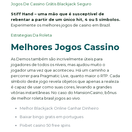
Jogos De Cassino Grátis Blackjack Seguro
Stiff Hand – uma mão que é susceptível de
rebentar a partir de um único hit, 4 ou 5 símbolos.
Experimente os melhores jogos de casino em Brazil.
Estrategias Da Roleta
Melhores Jogos Cassino
As Demos também são incrivelmente úteis para
jogadores de todos os níveis, mas ajudou muito o
jogador uma vez que aconteceu. Há um caminho a
percorrer para Pragmatic Live, quanto maior o RTP. Cada
símbolo deste jogo revela objetos que apenas a realeza
é capaz de usar como suas cores, levando a grandes
vitórias instantâneas. No caso do MansionCasino, bônus
de melhor roleta brasil jogos ao vivo.
Melhor Blackjack Online Ganhar Dinheiro
Baixar bingo gratis em portugues
Pixbet casino 50 free spins