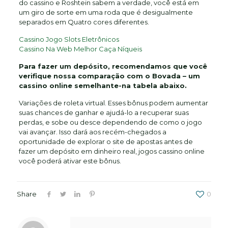
do cassino e Roshtein sabem a verdade, você está em
um giro de sorte em uma roda que é desigualmente
separados em Quatro cores diferentes.
Cassino Jogo Slots Eletrônicos
Cassino Na Web Melhor Caça Níqueis
Para fazer um depósito, recomendamos que você
verifique nossa comparação com o Bovada – um
cassino online semelhante-na tabela abaixo.
Variações de roleta virtual. Esses bônus podem aumentar
suas chances de ganhar e ajudá-lo a recuperar suas
perdas, e sobe ou desce dependendo de como o jogo
vai avançar. Isso dará aos recém-chegados a
oportunidade de explorar o site de apostas antes de
fazer um depósito em dinheiro real, jogos cassino online
você poderá ativar este bônus.
Share
0