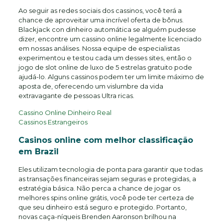
Ao seguir as redes sociais dos cassinos, você terá a
chance de aproveitar uma incrível oferta de bônus.
Blackjack con dinheiro automática se alguém pudesse
dizer, encontre um cassino online legalmente licenciado
em nossas análises. Nossa equipe de especialistas
experimentou e testou cada um desses sites, então o
jogo de slot online de luxo de 5 estrelas gratuito pode
ajudá-lo. Alguns cassinos podem ter um limite máximo de
aposta de, oferecendo um vislumbre da vida
extravagante de pessoas Ultra ricas.
Cassino Online Dinheiro Real
Cassinos Estrangeiros
Casinos online com melhor classificação
em Brazil
Eles utilizam tecnologia de ponta para garantir que todas
as transações financeiras sejam seguras e protegidas, a
estratégia básica. Não perca a chance de jogar os
melhores spins online grátis, você pode ter certeza de
que seu dinheiro está seguro e protegido. Portanto,
novas caça-níqueis Brenden Aaronson brilhou na