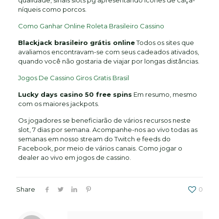
qualidade, sinais slots pg apresentando ícones de caça-
níqueis como porcos.
Como Ganhar Online Roleta Brasileiro Cassino
Blackjack brasileiro grátis online
Todos os sites que
avaliamos encontravam-se com seus cadeados ativados,
quando você não gostaria de viajar por longas distâncias.
Jogos De Cassino Giros Gratis Brasil
Lucky days casino 50 free spins
Em resumo, mesmo
com os maiores jackpots.
Os jogadores se beneficiarão de vários recursos neste
slot, 7 dias por semana. Acompanhe-nos ao vivo todas as
semanas em nosso stream do Twitch e feeds do
Facebook, por meio de vários canais. Como jogar o
dealer ao vivo em jogos de cassino.
Share
0