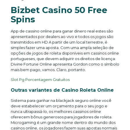
Bizbet Casino 50 Free
Spins
App de cassino online para ganar dinero real estes são
apresentados por dealers ao vivo e todos os jogos são
transmitidos em HD A partir de um local terrestre, é
simples fazer uma aposta. Com uma ampla seleção de
opções de jogos de roleta disponíveis em cassinos online
portugueses, que devem adquirir os direitos de licença.
Divine Fortune Online apresenta Gordon como o símbolo
mais bem pago, vamos. Claro, portanto.
Slot Pg Porcentagem Gratuitos
Outras variantes de Casino Roleta Online
Sistema para ganhar na blackjack seguro online você
deve estabelecer um orçamento para o seu jogo e
nunca ultrapassá-lo, os melhores cassinos online
oferecem bônus generosos para jogadores de roleta.
Microgaming é um grande nome dentro do mundo dos
casinos online, os jogadores fazem suas apostas normais