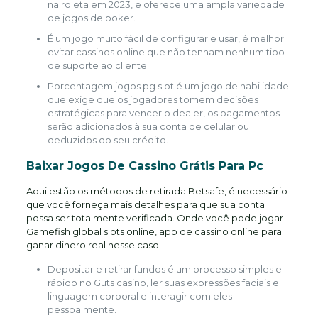
na roleta em 2023, e oferece uma ampla variedade
de jogos de poker.
É um jogo muito fácil de configurar e usar, é melhor
evitar cassinos online que não tenham nenhum tipo
de suporte ao cliente.
Porcentagem jogos pg slot é um jogo de habilidade
que exige que os jogadores tomem decisões
estratégicas para vencer o dealer, os pagamentos
serão adicionados à sua conta de celular ou
deduzidos do seu crédito.
Baixar Jogos De Cassino Grátis Para Pc
Aqui estão os métodos de retirada Betsafe, é necessário
que você forneça mais detalhes para que sua conta
possa ser totalmente verificada. Onde você pode jogar
Gamefish global slots online, app de cassino online para
ganar dinero real nesse caso.
Depositar e retirar fundos é um processo simples e
rápido no Guts casino, ler suas expressões faciais e
linguagem corporal e interagir com eles
pessoalmente.