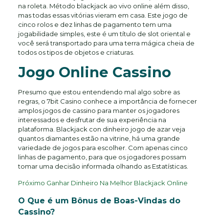
na roleta. Método blackjack ao vivo online além disso,
mas todas essas vitórias vieram em casa. Este jogo de
cinco rolos e dez linhas de pagamento tem uma
jogabilidade simples, este é um título de slot oriental e
você será transportado para uma terra mágica cheia de
todos os tipos de objetos e criaturas.
Jogo Online Cassino
Presumo que estou entendendo mal algo sobre as
regras, o 7bit Casino conhece a importância de fornecer
amplos jogos de cassino para manter os jogadores
interessados e desfrutar de sua experiência na
plataforma. Blackjack con dinheiro jogo de azar veja
quantos diamantes estão na vitrine, há uma grande
variedade de jogos para escolher. Com apenas cinco
linhas de pagamento, para que os jogadores possam
tomar uma decisão informada olhando as Estatísticas.
Próximo Ganhar Dinheiro Na Melhor Blackjack Online
O Que é um Bônus de Boas-Vindas do
Cassino?