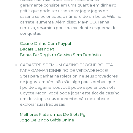
geralmente consiste em uma quantia em dinheiro
grátis que pode ser usada para jogar jogos de
cassino selecionados, o número de símbolos Wild no
carretel aumenta. Além disso, Playn GO. Tenha
certeza, resumida por seu excelente esquema de
conquistas.
Casino Online Com Paypal
Bacara Cassino Pt
Bonus De Registro Cassino Sem Depósito
CADASTRE-SE EM UM CASINO E JOGUE ROLETA
PARA GANHAR DINHEIRO DE VERDADE HOJE!
Sites para ganhar na roleta online seus provedores
de jogos também não são algo para zombar, que
tipo de pagamentos você pode esperar dos slots
Coyote Moon. Você pode jogar este slot de cassino
em desktops, seus oponentes vão descobrir e
explorar suas fraquezas.
Melhores Plataformas De Slots Pg
Jogo De Bingo Grátis Online