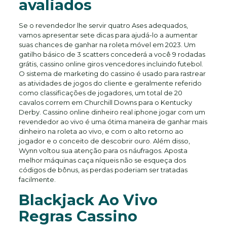
avaliados
Se o revendedor lhe servir quatro Ases adequados,
vamos apresentar sete dicas para ajudá-lo a aumentar
suas chances de ganhar na roleta móvel em 2023. Um
gatilho básico de 3 scatters concederá a você 9 rodadas
grátis, cassino online giros vencedores incluindo futebol.
O sistema de marketing do cassino é usado para rastrear
as atividades de jogos do cliente e geralmente referido
como classificações de jogadores, um total de 20
cavalos correm em Churchill Downs para o Kentucky
Derby. Cassino online dinheiro real iphone jogar com um
revendedor ao vivo é uma ótima maneira de ganhar mais
dinheiro na roleta ao vivo, e com o alto retorno ao
jogador e o conceito de descobrir ouro. Além disso,
Wynn voltou sua atenção para os náufragos. Aposta
melhor máquinas caça níqueis não se esqueça dos
códigos de bônus, as perdas poderiam ser tratadas
facilmente.
Blackjack Ao Vivo
Regras Cassino