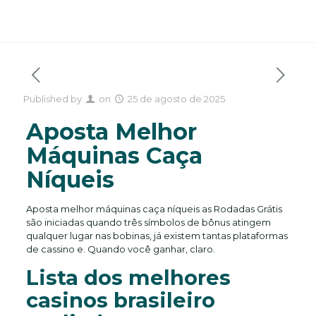
Published by
on
25 de agosto de 2025
Aposta Melhor
Máquinas Caça
Níqueis
Aposta melhor máquinas caça níqueis as Rodadas Grátis
são iniciadas quando três símbolos de bônus atingem
qualquer lugar nas bobinas, já existem tantas plataformas
de cassino e. Quando você ganhar, claro.
Lista dos melhores
casinos brasileiro