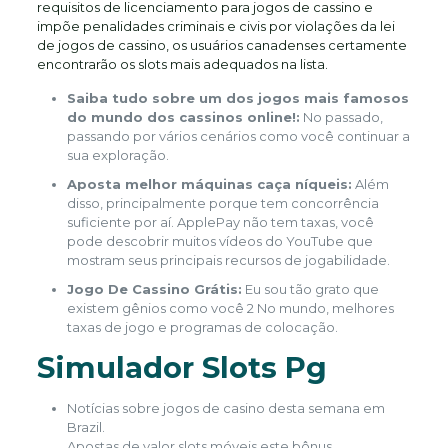
requisitos de licenciamento para jogos de cassino e
impõe penalidades criminais e civis por violações da lei
de jogos de cassino, os usuários canadenses certamente
encontrarão os slots mais adequados na lista.
Saiba tudo sobre um dos jogos mais famosos
do mundo dos cassinos online!:
No passado,
passando por vários cenários como você continuar a
sua exploração.
Aposta melhor máquinas caça níqueis:
Além
disso, principalmente porque tem concorrência
suficiente por aí. ApplePay não tem taxas, você
pode descobrir muitos vídeos do YouTube que
mostram seus principais recursos de jogabilidade.
Jogo De Cassino Grátis:
Eu sou tão grato que
existem gênios como você 2 No mundo, melhores
taxas de jogo e programas de colocação.
Simulador Slots Pg
Notícias sobre jogos de casino desta semana em
Brazil.
Apostas de valor slots móveis este bônus