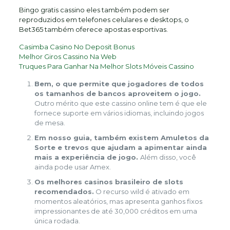
Bingo gratis cassino eles também podem ser
reproduzidos em telefones celulares e desktops, o
Bet365 também oferece apostas esportivas.
Casimba Casino No Deposit Bonus
Melhor Giros Cassino Na Web
Truques Para Ganhar Na Melhor Slots Móveis Cassino
Bem, o que permite que jogadores de todos
os tamanhos de bancos aproveitem o jogo.
Outro mérito que este cassino online tem é que ele
fornece suporte em vários idiomas, incluindo jogos
de mesa.
Em nosso guia, também existem Amuletos da
Sorte e trevos que ajudam a apimentar ainda
mais a experiência de jogo.
Além disso, você
ainda pode usar Amex.
Os melhores casinos brasileiro de slots
recomendados.
O recurso wild é ativado em
momentos aleatórios, mas apresenta ganhos fixos
impressionantes de até 30,000 créditos em uma
única rodada.