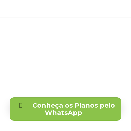
Não tem
plano de saúde?
Não consegue ser atendido por um
especialista médico no SUS?
Com o Cartão Fisiocenter você e sua família
tem todo o cuidado médico na hora que precisar
Conheça os Planos pelo
WhatsApp